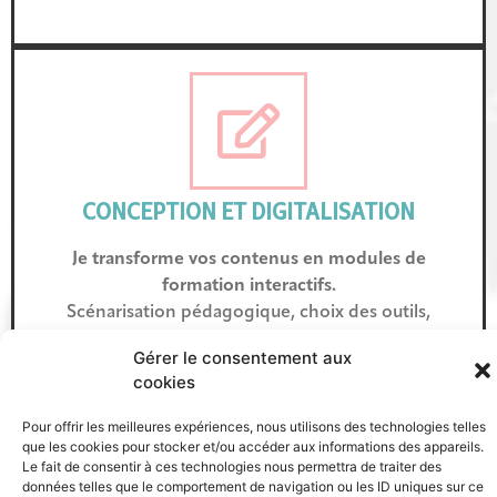
CONCEPTION ET DIGITALISATION
Je transforme vos contenus en modules de
formation interactifs.
Scénarisation pédagogique, choix des outils,
intégration d’activités ludiques et suivi du projet : je
Gérer le consentement aux
conçois avec vous des modules prêts à être diffusés
cookies
et adaptés à vos apprenants.
Pour offrir les meilleures expériences, nous utilisons des technologies telles
Résultat
que les cookies pour stocker et/ou accéder aux informations des appareils.
Le fait de consentir à ces technologies nous permettra de traiter des
Du contenu structuré, engageant et directement
données telles que le comportement de navigation ou les ID uniques sur ce