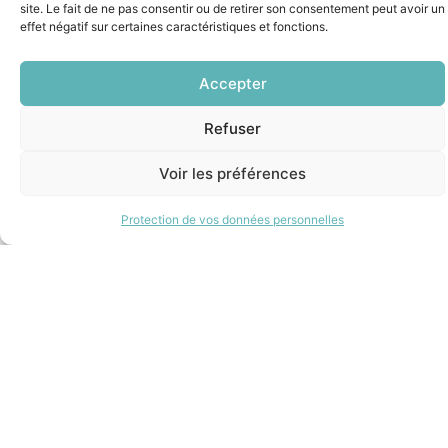
exploitable
site. Le fait de ne pas consentir ou de retirer son consentement peut avoir un
effet négatif sur certaines caractéristiques et fonctions.
Accepter
Refuser
Voir les préférences
Protection de vos données personnelles
FORMATION ET AUTONOMIE
Je vous forme pour faire vivre vos formations !
Je vous accompagne dans la prise en main des
outils et des méthodes afin que vous puissiez